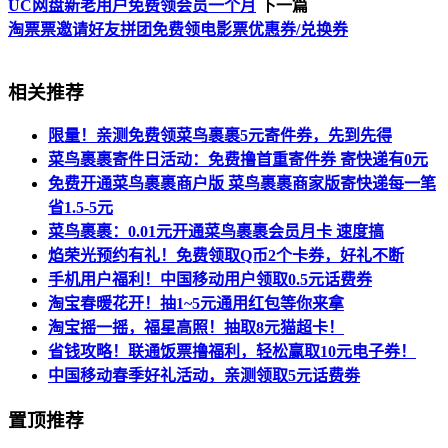
UC网盘新老用户免费领会员一个月
下一篇
淘票票邀请好友拼团免费领电影票优惠券/兑换券
相关推荐
限量！亲测免费领菜鸟裹裹5元寄件券，先到先得
菜鸟裹裹寄件日活动：免费撸首重寄件券 寄快递有0元
免费开通菜鸟裹裹商户版 菜鸟裹裹商家版寄快递每一笔
省1.5-5元
菜鸟裹裹：0.01元开通菜鸟裹裹会员月卡 速度搞
焰荣光预约有礼！免费领取Q币2个卡券，好礼不断
手机用户福利！中国移动用户领取0.5元话费券
淘宝春暖花开！抽1~5元通用红包等你来拿
淘宝摇一摇，福星高照！抽取8元猫超卡！
省钱攻略！联通饭票撸福利，轻松赢取10元电子券！
中国移动春季好礼活动，亲测领取5元话费劵
置顶推荐