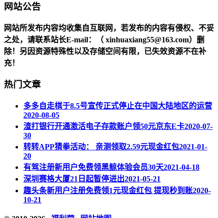
网站公告
网站所发布内容均收集自互联网，若发布的内容有侵权、不妥
之处，请联系站长
E-mail
：（ xinhuaxiang55@163.com）删
除！另因资源特殊性以及存储空间有限，已失效资源不在补
充！
热门文章
多多自走棋于8.5号宣传正式停止在中国大陆地区的运营
2020-08-05
渣打银行开通激活电子存款账户领50元京东E卡
2020-07-
30
转转APP猜拳活动： 亲测领取2.59元现金红包
2021-01-
20
有驾注册新用户免费领黑鲸体验会员30天
2021-04-18
深圳赛格大厦21日起暂停进出
2021-05-21
趣头条新用户注册免费领1元现金红包 提现秒到账
2020-
10-21