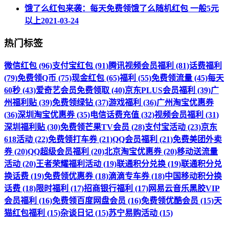
饿了么红包来袭：每天免费领饿了么随机红包 一般5元
以上
2021-03-24
热门标签
微信红包 (96)
支付宝红包 (91)
腾讯视频会员福利 (81)
话费福利
(79)
免费领Q币 (75)
现金红包 (65)
福利 (55)
免费领流量 (45)
每天
60秒 (43)
爱奇艺会员免费领取 (40)
京东PLUS会员福利 (39)
广
州福利贴 (39)
免费领绿钻 (37)
游戏福利 (36)
广州淘宝优惠券
(36)
深圳淘宝优惠券 (35)
电信话费充值 (32)
视频会员福利 (31)
深圳福利贴 (30)
免费领芒果TV会员 (28)
支付宝活动 (23)
京东
618活动 (22)
免费领打车券 (21)
QQ会员福利 (21)
免费美团外卖
券 (20)
QQ超级会员福利 (20)
北京淘宝优惠券 (20)
移动送流量
活动 (20)
王者荣耀福利活动 (19)
联通积分兑换 (19)
联通积分兑
换话费 (19)
免费领优惠券 (18)
滴滴专车券 (18)
中国移动积分换
话费 (18)
限时福利 (17)
招商银行福利 (17)
网易云音乐黑胶VIP
会员福利 (16)
免费领百度网盘会员 (16)
免费领优酷会员 (15)
天
猫红包福利 (15)
杂谈日记 (15)
苏宁易购活动 (15)