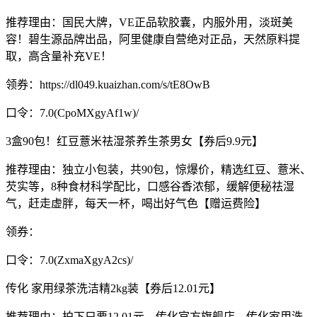
推荐理由：国民大牌，VE正品软胶囊，内服外用，淡斑美
容！碧生源品牌出品，阿里健康自营绝对正品，天然原料提
取，高含量补充VE！
领券：https://dl049.kuaizhan.com/s/tE8OwB
口令：7.0(CpoMXgyAf1w)/
3盒90包！红豆薏米祛湿茶养生茶男女【券后9.9元】
推荐理由：独立小包装，共90包，惊爆价，精选红豆、薏米、
芡实等，8种食材科学配比，口感谷香浓郁，缓解便秘祛湿
气，赶走虚胖，每天一杯，喝出好气色【赠运费险】
领券：
口令：7.0(ZxmaXgyA2cs)/
传化 家用绿茶洗洁精2kg装【券后12.01元】
推荐理由：拍下只要12.01元，传化官方旗舰店，传化家用洗