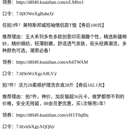
领券：https://dl049.kuaizhan.com/s/LMfee1
口令：7.0(lOWoXgBaheJ)/
任拍3件！美特斯邦威短袖情侣款T恤【券后100元】
推荐理由：五大系列多色多款创意印花潮趣个性，精选新疆棉
纱，精织细纺，轻薄耐磨，舒适透气亲肤，街头经典潮流，多
种颜色可选，潮男必备！
领券：https://dl049.kuaizhan.com/s/b4TWAM
口令：7.0(9oWzXgyA8LV)/
拍7件！活力28柔顺护理洗衣液28斤【券后102.1元】
推荐理由：拍7件，神价，加反猫超56元卡，做梦都想不到的
价格，安全无残留，88会员更优惠，买1次够用1年！
领券：https://dl049.kuaizhan.com/s/H1T0qI0u
口令：7.0(vtzbXgyAQQb)/