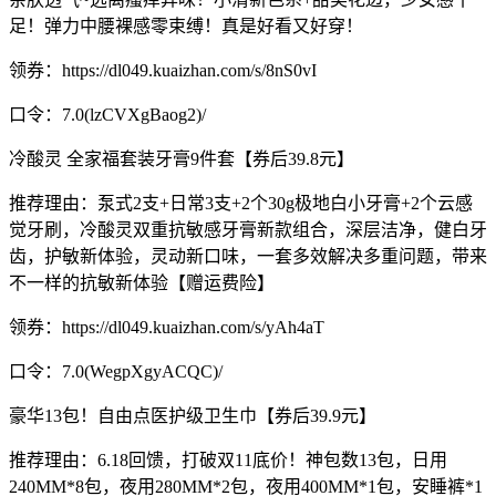
足！弹力中腰裸感零束缚！真是好看又好穿！
领券：https://dl049.kuaizhan.com/s/8nS0vI
口令：7.0(lzCVXgBaog2)/
冷酸灵 全家福套装牙膏9件套【券后39.8元】
推荐理由：泵式2支+日常3支+2个30g极地白小牙膏+2个云感
觉牙刷，冷酸灵双重抗敏感牙膏新款组合，深层洁净，健白牙
齿，护敏新体验，灵动新口味，一套多效解决多重问题，带来
不一样的抗敏新体验【赠运费险】
领券：https://dl049.kuaizhan.com/s/yAh4aT
口令：7.0(WegpXgyACQC)/
豪华13包！自由点医护级卫生巾【券后39.9元】
推荐理由：6.18回馈，打破双11底价！神包数13包，日用
240MM*8包，夜用280MM*2包，夜用400MM*1包，安睡裤*1