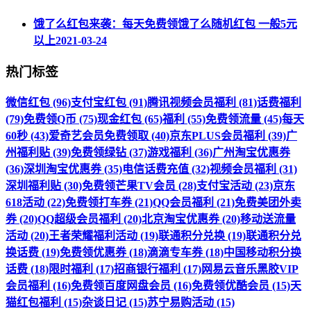
饿了么红包来袭：每天免费领饿了么随机红包 一般5元
以上
2021-03-24
热门标签
微信红包 (96)
支付宝红包 (91)
腾讯视频会员福利 (81)
话费福利
(79)
免费领Q币 (75)
现金红包 (65)
福利 (55)
免费领流量 (45)
每天
60秒 (43)
爱奇艺会员免费领取 (40)
京东PLUS会员福利 (39)
广
州福利贴 (39)
免费领绿钻 (37)
游戏福利 (36)
广州淘宝优惠券
(36)
深圳淘宝优惠券 (35)
电信话费充值 (32)
视频会员福利 (31)
深圳福利贴 (30)
免费领芒果TV会员 (28)
支付宝活动 (23)
京东
618活动 (22)
免费领打车券 (21)
QQ会员福利 (21)
免费美团外卖
券 (20)
QQ超级会员福利 (20)
北京淘宝优惠券 (20)
移动送流量
活动 (20)
王者荣耀福利活动 (19)
联通积分兑换 (19)
联通积分兑
换话费 (19)
免费领优惠券 (18)
滴滴专车券 (18)
中国移动积分换
话费 (18)
限时福利 (17)
招商银行福利 (17)
网易云音乐黑胶VIP
会员福利 (16)
免费领百度网盘会员 (16)
免费领优酷会员 (15)
天
猫红包福利 (15)
杂谈日记 (15)
苏宁易购活动 (15)