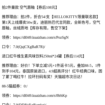
拍2件量款 空气唇釉【券后108元】
推荐理由：拍2件，折合54/支【HELLOKITTY限量联名款】
第1天上线爆卖50w支，迪丽热巴代言同款，全新色号，空气
唇釉，丝绒质地【库存有限，售空下架】
领券：https://dl049.kuaizhan.com/s/PozSgN
口令：7.0(QajCXgBaR7R)/
进口红牛维生素风味饮料250ml*24罐【券后114元】
推荐理由：好价！下单立减5元+1件返卡5元，叠加88-5，1件
到手104元，泰国原装进口，4.9超高评分！红牛经典口味，困
了累了喝红牛！拉环扫码有奖！天猫超市次日达！
88-5猫超券：0:/
领券：https://dl049.kuaizhan.com/s/f8rhKp
口令：7.0(DDNrXgBamkg)/