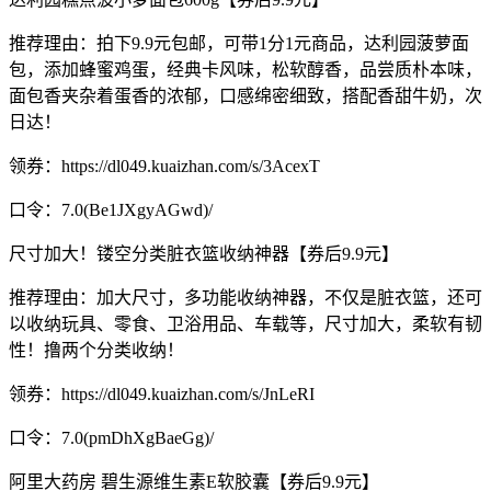
推荐理由：拍下9.9元包邮，可带1分1元商品，达利园菠萝面
包，添加蜂蜜鸡蛋，经典卡风味，松软醇香，品尝质朴本味，
面包香夹杂着蛋香的浓郁，口感绵密细致，搭配香甜牛奶，次
日达！
领券：https://dl049.kuaizhan.com/s/3AcexT
口令：7.0(Be1JXgyAGwd)/
尺寸加大！镂空分类脏衣篮收纳神器【券后9.9元】
推荐理由：加大尺寸，多功能收纳神器，不仅是脏衣篮，还可
以收纳玩具、零食、卫浴用品、车载等，尺寸加大，柔软有韧
性！撸两个分类收纳！
领券：https://dl049.kuaizhan.com/s/JnLeRI
口令：7.0(pmDhXgBaeGg)/
阿里大药房 碧生源维生素E软胶囊【券后9.9元】