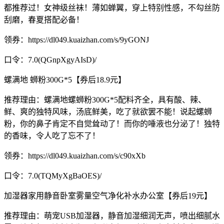
都推荐过！女神级丝袜！薄如蝉翼，穿上特别性感，不勾丝防
刮磨，春夏搭配必备！
领券：https://dl049.kuaizhan.com/s/9yGONJ
口令：7.0(QGnpXgyAIsD)/
螺满地 蛳粉300G*5【券后18.9元】
推荐理由：螺满地螺蛳粉300G*5配料齐全，具有酸、辣、
鲜、爽的独特风味，汤底鲜美，吃了就欲罢不能！说起螺蛳
粉，你的鼻子肯定不自觉耸动了！而你的唾液也分泌了！独特
的香味，令人吃了忘不了！
领券：https://dl049.kuaizhan.com/s/c90xXb
口令：7.0(TQMyXgBaOES)/
加湿器家用静音卧室雾量空气净化补水办公室【券后19元】
推荐理由：萌宠USB加湿器，静音加湿细润无声，喷出细腻水