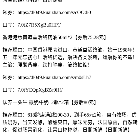
领券：https://dl049.kuaizhan.com/s/cOOdi0
口令：7.0(Z7R5XgBa0HP)/
香港港版黄道益活络药油50ml*2【券后75.28元】
推荐理由：中国香港原装进口，黄道益活络油，始于1968年！
五十年无忘初心！活络优选，解决各类淤堵，缓解你的不适！
主治：腰酸背痛，跌打肿痛，筋络抽缩！
领券：https://dl049.kuaizhan.com/s/m0sLh7
口令：7.0(YEQpXgBZa9H)/
认养一头牛 酸奶牛奶12瓶*2箱【券后80元】
推荐理由：618跨店满减200-30，到手65元2箱，自有牧场，优
质奶源，当天发酵，酸甜爽口，厚味无穷，法国原菌，自然转
化，促进肠胃消化，让胃口棒棒哒，日期新鲜【日期新鲜】