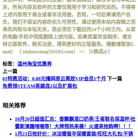
关，所有内容及软件的文章仅限用于学习和研究目的。不得将
上述内容用于商业或者非法用途，否则，一切后果请用户自
负，我们不保证内容的长久可用性，通过使用本站内容随之而
来的风险与本站无关，您必须在下载后的24个小时之内，从您
的电脑/手机中彻底删除上述内容。如果您喜欢该程序，请支
持正版软件，购买注册，得到更好的正版服务。侵删请致信E-
mail：（ xinhuaxiang55#163.com） << （#换成@）
标签：
温州淘宝优惠券
上一篇
61特惠活动：0.88元撸网易云黑胶VIP会员1个月
下一篇
免费领STEAM英雄连2以及扩展包
相关推荐
10月20日超值汇总：香飘飘混口奶茶/王者联名保温杯/杜
蕾斯清趣啫喱等！大牌预热来袭！火速来抢购啊！！！
1月23日抢好价：冰洁暖蚕羊保暖套装/旺旺大礼包/不锈