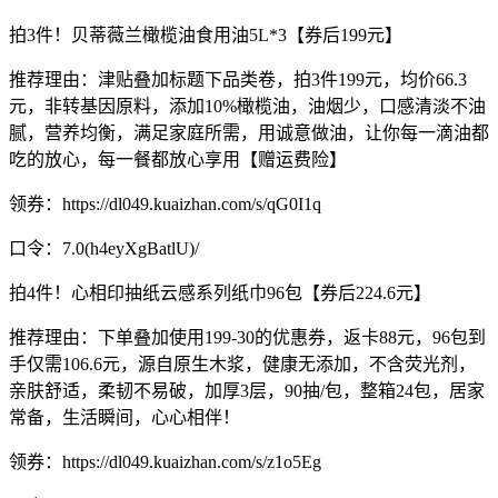
拍3件！贝蒂薇兰橄榄油食用油5L*3【券后199元】
推荐理由：津贴叠加标题下品类卷，拍3件199元，均价66.3
元，非转基因原料，添加10%橄榄油，油烟少，口感清淡不油
腻，营养均衡，满足家庭所需，用诚意做油，让你每一滴油都
吃的放心，每一餐都放心享用【赠运费险】
领券：https://dl049.kuaizhan.com/s/qG0I1q
口令：7.0(h4eyXgBatlU)/
拍4件！心相印抽纸云感系列纸巾96包【券后224.6元】
推荐理由：下单叠加使用199-30的优惠券，返卡88元，96包到
手仅需106.6元，源自原生木浆，健康无添加，不含荧光剂，
亲肤舒适，柔韧不易破，加厚3层，90抽/包，整箱24包，居家
常备，生活瞬间，心心相伴！
领券：https://dl049.kuaizhan.com/s/z1o5Eg