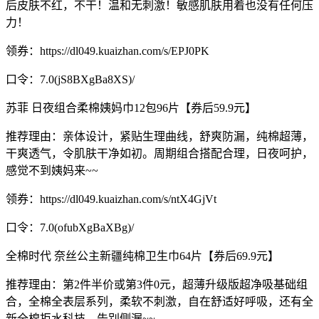
后皮肤不红，不干！温和无刺激！敏感肌肤用着也没有任何压
力！
领券：https://dl049.kuaizhan.com/s/EPJ0PK
口令：7.0(jS8BXgBa8XS)/
苏菲 日夜组合柔棉姨妈巾12包96片【券后59.9元】
推荐理由：亲体设计，紧贴生理曲线，舒爽防漏，纯棉超薄，
干爽透气，令肌肤干净如初。周期组合搭配合理，日夜呵护，
感觉不到姨妈来~~
领券：https://dl049.kuaizhan.com/s/ntX4GjVt
口令：7.0(ofubXgBaXBg)/
全棉时代 奈丝公主新疆纯棉卫生巾64片【券后69.9元】
推荐理由：第2件半价或第3件0元，超薄升级版超净吸基础组
合，全棉全表层系列，柔软不刺激，自在舒适好呼吸，还有全
新全棉拒水科技，告别侧漏~~