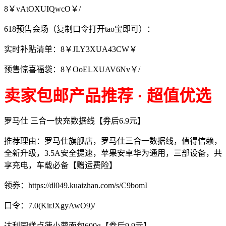
8￥vAtOXUIQwcO￥/
618预售会场（复制口令打开tao宝即可）：
实时补贴清单：8￥JLY3XUA43CW￥
预售惊喜福袋：8￥OoELXUAV6Nv￥/
卖家包邮产品推荐 · 超值优选
罗马仕 三合一快充数据线【券后6.9元】
推荐理由：罗马仕旗舰店，罗马仕三合一数据线，值得信赖，
全新升级，3.5A安全提速，苹果安卓华为通用，三部设备，共
享充电，车载必备【赠运费险】
领券：https://dl049.kuaizhan.com/s/C9bomI
口令：7.0(KirJXgyAwO9)/
达利园糕点菠小萝面包600g【券后9.9元】