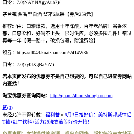
口令：7.0(NAYNXgyAub7)/
茅台镇 酱香型白酒 整箱6瓶装【券后259元】
推荐理由：口粮爆款，选用十年陈酿，百年老品牌！酱香浓
郁，口感柔和，好喝不上头！限时供应，必须多囤几件！错过
再等一年【假一赔十，破损包退，赠运费险】
领券：https://dl049.kuaizhan.com/s/414W3h
口令：7.0(7y0IXgBaYiV)
若本页面发布的优惠券不是自己想要的，可以自己进查券网站
内查找！
淘宝优惠券查询网站：
http://quan.24hourshongbao.com
赞(
0
)
未经允许不得转载：
福利营
»
6月3日抢好价：美特斯邦威情侣
T袖+红牛饮料+活力28洗衣液等好价开抢！
免责声明：本站提供的资源，都来自网络，版权争议与本站无