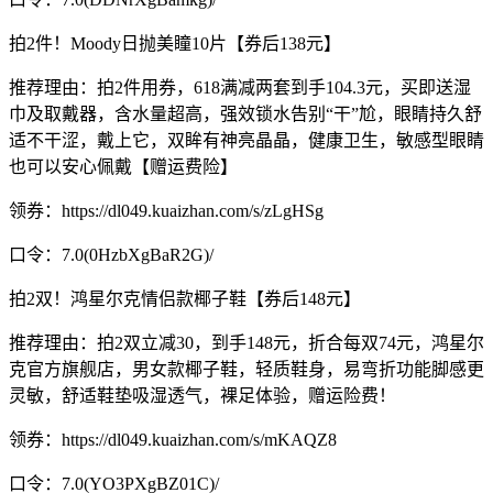
拍2件！Moody日抛美瞳10片【券后138元】
推荐理由：拍2件用券，618满减两套到手104.3元，买即送湿
巾及取戴器，含水量超高，强效锁水告别“干”尬，眼睛持久舒
适不干涩，戴上它，双眸有神亮晶晶，健康卫生，敏感型眼睛
也可以安心佩戴【赠运费险】
领券：https://dl049.kuaizhan.com/s/zLgHSg
口令：7.0(0HzbXgBaR2G)/
拍2双！鸿星尔克情侣款椰子鞋【券后148元】
推荐理由：拍2双立减30，到手148元，折合每双74元，鸿星尔
克官方旗舰店，男女款椰子鞋，轻质鞋身，易弯折功能脚感更
灵敏，舒适鞋垫吸湿透气，裸足体验，赠运险费！
领券：https://dl049.kuaizhan.com/s/mKAQZ8
口令：7.0(YO3PXgBZ01C)/