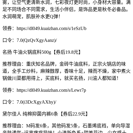
雾，让空气更清新水润，七彩夜灯更时尚，小身材大容量。满
足不同场合不同需求，生活小伴侣，是饰品更是秋冬必备品。
水润萌宠，肌肤补水更Q弹！
领券：https://dl049.kuaizhan.com/s/1eSzUb
口令：7.0(QzQvXgyAanz)/
名扬 牛油火锅底料500g【券后19.8元】
推荐理由：重庆知名品牌，金砖牛油底料，正宗火锅店的味
道，全手工炒料，麻辣醇厚，香味十足，辣而不燥，家中煮火
锅做川菜都用得上，买底料，就买名扬，川渝人都知道！
领券：https://dl049.kuaizhan.com/s/Lewr7p
口令：7.0(i3DcXgyAXhy)/
黛尔佳人 纯棉抑菌内裤6条【券后22.9元】
推荐理由：M码发6条，其他码发5条，石墨烯底裆，单向导湿
亲肤透气~远离瘙痒异味！小清新色系+甜美花边，少女感十