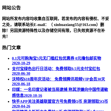
网站公告
网站所发布内容均收集自互联网，若发布的内容有侵权、不妥
之处，请联系站长
E-mail
：（ xinhuaxiang55@163.com）删
除！另因资源特殊性以及存储空间有限，已失效资源不在补
充！
热门文章
0.1元可购淘宝5元无门槛红包优惠券 0元撸包邮实物
2020-10-29
支付宝绿色出行日活动：免费领取0.5元支付宝红包
2020-06-30
沃特权618周年庆活动： 免费领腾讯视频VIP会员30天
2020-06-18
印媒：一名印度记者被当局逮捕 称其涉嫌向中国传递敏
感信息
2020-10-16
快手APP关注英雄联盟官方号免费领Q币 亲测领取5Q币
2020-04-26