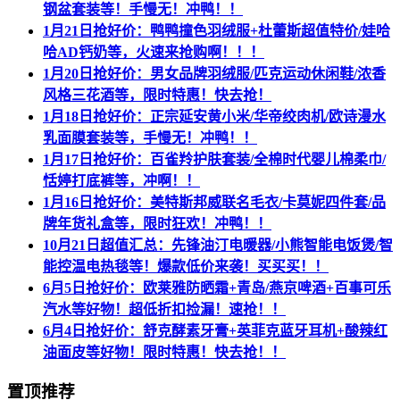
钢盆套装等！手慢无！冲鸭！！
1月21日抢好价：鸭鸭撞色羽绒服+杜蕾斯超值特价/娃哈
哈AD钙奶等，火速来抢购啊！！！
1月20日抢好价：男女品牌羽绒服/匹克运动休闲鞋/浓香
风格三花酒等，限时特惠！快去抢！
1月18日抢好价：正宗延安黄小米/华帝绞肉机/欧诗漫水
乳面膜套装等，手慢无！冲鸭！！
1月17日抢好价：百雀羚护肤套装/全棉时代婴儿棉柔巾/
恬婷打底裤等，冲啊！！
1月16日抢好价：美特斯邦威联名毛衣/卡莫妮四件套/品
牌年货礼盒等，限时狂欢！冲鸭！！
10月21日超值汇总：先锋油汀电暖器/小熊智能电饭煲/智
能控温电热毯等！爆款低价来袭！买买买！！
6月5日抢好价：欧莱雅防晒霜+青岛/燕京啤酒+百事可乐
汽水等好物！超低折扣捡漏！速抢！！
6月4日抢好价：舒克酵素牙膏+英菲克蓝牙耳机+酸辣红
油面皮等好物！限时特惠！快去抢！！
置顶推荐