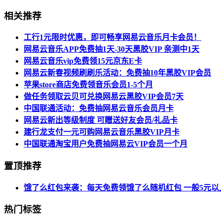
相关推荐
工行1元限时优惠，即可畅享网易云音乐月卡会员！
网易云音乐APP免费抽1天-30天黑胶VIP 亲测中1天
网易云音乐vip免费领15元京东E卡
网易云新春视频刷刷乐活动：免费抽10年黑胶VIP会员
苹果store商店免费领音乐会员1-5个月
做任务领取云贝可兑换网易云黑胶VIP会员7天
中国联通活动：免费抽网易云音乐会员月卡
网易云新出等级制度 可赠送好友会员/礼品卡
建行龙支付一元可购网易云音乐黑胶VIP月卡
中国联通淘宝用户免费抽网易云VIP会员一个月
置顶推荐
饿了么红包来袭：每天免费领饿了么随机红包 一般5元以
热门标签