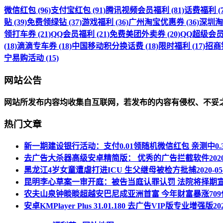
微信红包 (96)
支付宝红包 (91)
腾讯视频会员福利 (81)
话费福利 (7
贴 (39)
免费领绿钻 (37)
游戏福利 (36)
广州淘宝优惠券 (36)
深圳淘宝
领打车券 (21)
QQ会员福利 (21)
免费美团外卖券 (20)
QQ超级会员福
(18)
滴滴专车券 (18)
中国移动积分换话费 (18)
限时福利 (17)
招商银
宁易购活动 (15)
网站公告
网站所发布内容均收集自互联网，若发布的内容有侵权、不妥
热门文章
新一期建设银行活动：支付0.01领随机微信红包 亲测中0.
去广告大杀器高级安卓精简版： 优秀的广告拦截软件
202
黑龙江4岁女童遭虐打进ICU 生父继母被检方批捕
2020-05
昆明李心草案一审开庭：被告当庭认罪认罚 法院将择期
农夫山泉钟睒睒超越安巴尼成亚洲首富 今年财富暴涨709
安卓KMPlayer Plus 31.01.180 去广告VIP版专业增强版
20