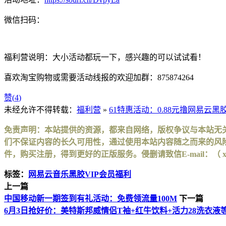
微信扫码：
福利营说明：大小活动都玩一下，感兴趣的可以试试看！
喜欢淘宝购物或需要活动线报的欢迎加群：875874264
赞(
4
)
未经允许不得转载：
福利营
»
61特惠活动：0.88元撸网易云黑胶
免责声明：本站提供的资源，都来自网络，版权争议与本站无
们不保证内容的长久可用性，通过使用本站内容随之而来的风险
件，购买注册，得到更好的正版服务。侵删请致信E-mail：（ xinhuax
标签：
网易云音乐黑胶VIP会员福利
上一篇
中国移动新一期签到有礼活动：免费领流量100M
下一篇
6月3日抢好价：美特斯邦威情侣T袖+红牛饮料+活力28洗衣液