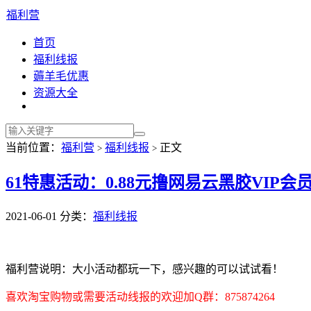
福利营
首页
福利线报
薅羊毛优惠
资源大全
当前位置：
福利营
福利线报
正文
>
>
61特惠活动：0.88元撸网易云黑胶VIP会
2021-06-01
分类：
福利线报
福利营说明：大小活动都玩一下，感兴趣的可以试试看！
喜欢淘宝购物或需要活动线报的欢迎加Q群：875874264