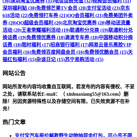
(36)
深圳淘宝优惠券 (35)
电信话费充值 (32)
视频会员福利 (31)
深圳福利贴 (30)
免费领芒果TV会员 (28)
支付宝活动 (23)
京东
618活动 (22)
免费领打车券 (21)
QQ会员福利 (21)
免费美团外卖
券 (20)
QQ超级会员福利 (20)
北京淘宝优惠券 (20)
移动送流量
活动 (20)
王者荣耀福利活动 (19)
联通积分兑换 (19)
联通积分兑
换话费 (19)
免费领优惠券 (18)
滴滴专车券 (18)
中国移动积分换
话费 (18)
限时福利 (17)
招商银行福利 (17)
网易云音乐黑胶VIP
会员福利 (16)
免费领百度网盘会员 (16)
免费领优酷会员 (15)
天
猫红包福利 (15)
杂谈日记 (15)
苏宁易购活动 (15)
网站公告
网站所发布内容均收集自互联网，若发布的内容有侵权、不妥
之处，请联系站长
E-mail
：（ xinhuaxiang55@163.com）删
除！另因资源特殊性以及存储空间有限，已失效资源不在补
充！
热门文章
支付宝汽车报价解救野生动物抽现金红包，可小号不限