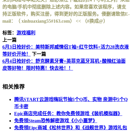
的电脑/手机中彻底删除上述内容。如果您喜欢该程序，请支
持正版软件，购买注册，得到更好的正版服务。侵删请致信E-
mail：（ xinhuaxiang55#163.com） << （#换成@）
标签：
游戏福利
上一篇
6月3日抢好价：美特斯邦威情侣T袖+红牛饮料+活力28洗衣液
等好价开抢！
下一篇
6月4日抢好价：舒克酵素牙膏+英菲克蓝牙耳机+酸辣红油面
皮等好物！限时特惠！快去抢！！
相关推荐
腾讯START云游戏嗨玩节抽5个Q币、实物 亲测中5个Q
币卡密
Epic商店完成任务：教你免费领游戏《装机模拟器》
免费领Steam恐怖解密游戏《小小噩梦》
免费领Eipc商城《松林世界》和《战舰世界》游戏礼包