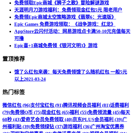
免费领取Epic商城《狮子之歌》冒险解谜游戏
天涯明月刀游戏福利：免费领现金红包5元 限老用户
免费领Epic商城太空策略游戏《翡翠6：光速版》
Epic Games 免费游戏领取：《战争游戏：红龙》
AppStore云闪付活动：网易游戏点卡满50-10元充值每天
可撸
Epic喜+1商城免费领《银河文明3》游戏
置顶推荐
饿了么红包来袭：每天免费领饿了么随机红包 一般5元
以上
2021-03-24
热门标签
微信红包 (96)
支付宝红包 (91)
腾讯视频会员福利 (81)
话费福利
(79)
免费领Q币 (75)
现金红包 (65)
福利 (55)
免费领流量 (45)
每天
60秒 (43)
爱奇艺会员免费领取 (40)
京东PLUS会员福利 (39)
广
州福利贴 (39)
免费领绿钻 (37)
游戏福利 (36)
广州淘宝优惠券