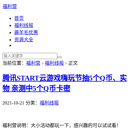
福利营
首页
福利线报
薅羊毛优惠
资源大全
当前位置：
福利营
福利线报
正文
>
>
腾讯START云游戏嗨玩节抽5个Q币、实
物 亲测中5个Q币卡密
2021-10-21
分类：
福利线报
福利营说明：大小活动都玩一下，感兴趣的可以试试看！