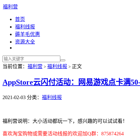
福利营
首页
福利线报
薅羊毛优惠
资源大全
当前位置：
福利营
福利线报
正文
>
>
AppStore云闪付活动：网易游戏点卡满5
2021-02-03
分类：
福利线报
福利营说明：大小活动都玩一下，感兴趣的可以试试看！
喜欢淘宝购物或需要活动线报的欢迎加Q群：875874264