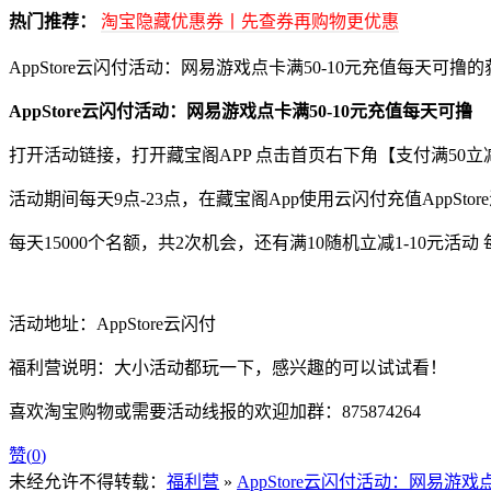
热门推荐：
淘宝隐藏优惠券丨先查券再购物更优惠
AppStore云闪付活动：网易游戏点卡满50-10元充值每天可
AppStore云闪付活动：网易游戏点卡满50-10元充值每天可撸
打开活动链接，打开藏宝阁APP 点击首页右下角【支付满50立
活动期间每天9点-23点，在藏宝阁App使用云闪付充值AppStore满
每天15000个名额，共2次机会，还有满10随机立减1-10元活动
活动地址：AppStore云闪付
福利营说明：大小活动都玩一下，感兴趣的可以试试看！
喜欢淘宝购物或需要活动线报的欢迎加群：875874264
赞(
0
)
未经允许不得转载：
福利营
»
AppStore云闪付活动：网易游戏