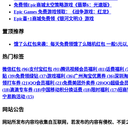
免费领Epic商城太空策略游戏《翡翠6：光速版》
Epic Games 免费游戏领取：《战争游戏：红龙》
Epic喜+1商城免费领《银河文明3》游戏
置顶推荐
饿了么红包来袭：每天免费领饿了么随机红包 一般5元以
热门标签
微信红包 (96)
支付宝红包 (91)
腾讯视频会员福利 (81)
话费福利 (7
贴 (39)
免费领绿钻 (37)
游戏福利 (36)
广州淘宝优惠券 (36)
深圳淘宝
领打车券 (21)
QQ会员福利 (21)
免费美团外卖券 (20)
QQ超级会员福
(18)
滴滴专车券 (18)
中国移动积分换话费 (18)
限时福利 (17)
招商银
宁易购活动 (15)
网站公告
网站所发布内容均收集自互联网，若发布的内容有侵权、不妥