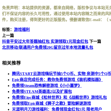
免责声明：本站提供的资源，都来自网络，版权争议与本站无
们不保证内容的长久可用性，通过使用本站内容随之而来的风险
件，购买注册，得到更好的正版服务。侵删请致信E-mail：（ xinhuax
标签：
游戏福利
上一篇
抖音平安过大年答题抽红包 实测领取1元现金红包
下一篇
北京移动/联通用户免费领20G留京过年本地流量礼包
相关推荐
腾讯START云游戏嗨玩节抽5个Q币、实物 亲测中5个Q
Epic商店完成任务：教你免费领游戏《装机模拟器》
免费领Steam恐怖解密游戏《小小噩梦》
免费领STEAM英雄连2以及扩展包
免费领Eipc商城《松林世界》和《战舰世界》游戏礼包
免费领取Epic商城《狮子之歌》冒险解谜游戏
天涯明月刀游戏福利：免费领现金红包5元 限老用户