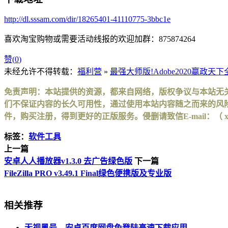
http://dl.sssam.com/dir/18265401-41110775-3bbc1e
喜欢淘宝购物或需要活动线报的欢迎加群：875874264
赞(
0
)
未经允许不得转载：
福利营
»
最强大师版!Adobe2020嬴政
免责声明：本站提供的资源，都来自网络，版权争议与本站无
们不保证内容的长久可用性，通过使用本站内容随之而来的风险
件，购买注册，得到更好的正版服务。侵删请致信E-mail：（ xinhuax
标签：
软件工具
上一篇
安卓人人播放器v1.3.0 去广告绿色版
下一篇
FileZilla PRO v3.49.1 Final绿色便携版及专业版
相关推荐
无视黑号，安卓百度网盘免登陆高速下载应用