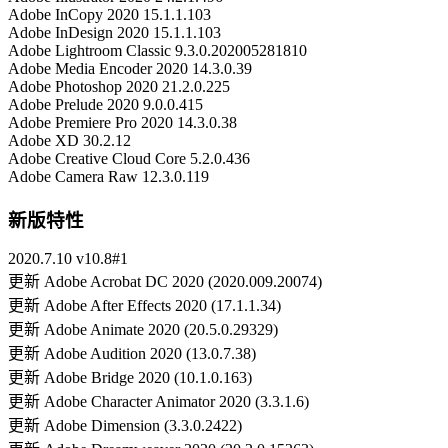
Adobe InCopy 2020 15.1.1.103
Adobe InDesign 2020 15.1.1.103
Adobe Lightroom Classic 9.3.0.202005281810
Adobe Media Encoder 2020 14.3.0.39
Adobe Photoshop 2020 21.2.0.225
Adobe Prelude 2020 9.0.0.415
Adobe Premiere Pro 2020 14.3.0.38
Adobe XD 30.2.12
Adobe Creative Cloud Core 5.2.0.436
Adobe Camera Raw 12.3.0.119
新版特性
2020.7.10 v10.8#1
更新 Adobe Acrobat DC 2020 (2020.009.20074)
更新 Adobe After Effects 2020 (17.1.1.34)
更新 Adobe Animate 2020 (20.5.0.29329)
更新 Adobe Audition 2020 (13.0.7.38)
更新 Adobe Bridge 2020 (10.1.0.163)
更新 Adobe Character Animator 2020 (3.3.1.6)
更新 Adobe Dimension (3.3.0.2422)