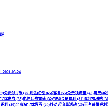
新版
上
2021-03-24
9)
免费领Q币 (75)
现金红包 (65)
福利 (55)
免费领流量 (45)
每天60秒 
优惠券 (35)
电信话费充值 (32)
视频会员福利 (31)
深圳福利贴 (30
利 (20)
北京淘宝优惠券 (20)
移动送流量活动 (20)
王者荣耀福利活动