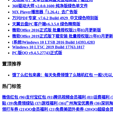
360驱动大师 v2.0.0.1600 纯净版绿色单文件
MX Player播放器「1.26.4」去广告版
万兴PDF专家_v7.6.2 Build 4929_中文绿色特别版
天翼云盘PC客户端v6.3.5.0 绿色精简版
微软Office 2016正式版 批量授权版21年03月更新版
微软Office 2019正式版下载安装 批量授权版21年03月更
[系统]Windows 10 LTSB 2016 Build 14393.4283
Windows 10 LTSC 2019 Build 17763.1817
PC版QQ v9.4.5.27743正式版
置顶推荐
饿了么红包来袭：每天免费领饿了么随机红包 一般5元以
热门标签
微信红包 (96)
支付宝红包 (91)
腾讯视频会员福利 (81)
话费福利 (7
贴 (39)
免费领绿钻 (37)
游戏福利 (36)
广州淘宝优惠券 (36)
深圳淘宝
领打车券 (21)
QQ会员福利 (21)
免费美团外卖券 (20)
QQ超级会员福