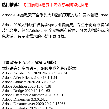
热门推荐：
淘宝隐藏优惠券丨先查券再购物更优惠
Adobe2020嬴政天下全系列大师版的获取方法？怎么领取Ad
Adobe 2020大师版由微博@vposy组装而成，专注于更新改装
装包合集，包含Adobe 2020全家桶所有软件，分为大师
免激活，有专业需求的不妨下载收藏。
【赢政天下 Adobe 2020 大师版】
本版语言：多国语言，64位集成的程序版本：
Adobe Acrobat DC 2020 2020.009.20074
Adobe After Effects 2020 17.1.1.34
Adobe Animate 2020 20.5.0.29329
Adobe Audition 2020 13.0.7.38
Adobe Bridge 2020 10.1.0.163
Adobe Character Animator 2020 3.3.1.6
Adobe Dimension 3.3.0.2422
Adobe Dreamweaver 2020 20.2.0.15263
Adobe Illustrator 2020 24.2.1.496