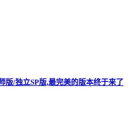
大师版/独立SP版,最完美的版本终于来了