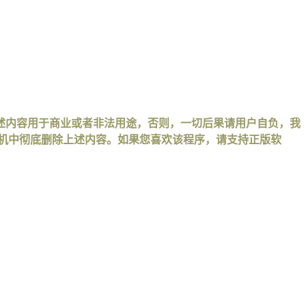
述内容用于商业或者非法用途，否则，一切后果请用户自负，我
手机中彻底删除上述内容。如果您喜欢该程序，请支持正版软