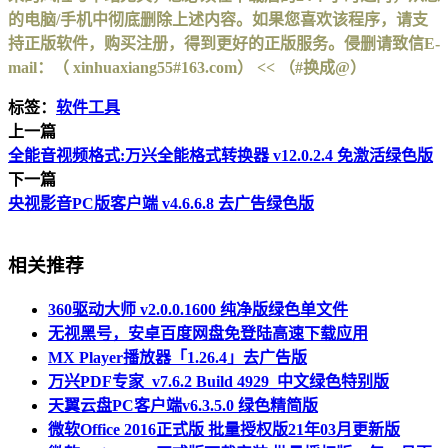
的电脑/手机中彻底删除上述内容。如果您喜欢该程序，请支
持正版软件，购买注册，得到更好的正版服务。侵删请致信E-
mail：（ xinhuaxiang55#163.com） << （#换成@）
标签：
软件工具
上一篇
全能音视频格式:万兴全能格式转换器 v12.0.2.4 免激活绿色版
下一篇
央视影音PC版客户端 v4.6.6.8 去广告绿色版
相关推荐
360驱动大师 v2.0.0.1600 纯净版绿色单文件
无视黑号，安卓百度网盘免登陆高速下载应用
MX Player播放器「1.26.4」去广告版
万兴PDF专家_v7.6.2 Build 4929_中文绿色特别版
天翼云盘PC客户端v6.3.5.0 绿色精简版
微软Office 2016正式版 批量授权版21年03月更新版