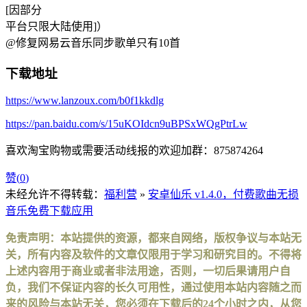
[因部分
平台只限大陆使用]）
@修复网易云音乐同步歌单只有10首
下载地址
https://www.lanzoux.com/b0f1kkdlg
https://pan.baidu.com/s/15uKOIdcn9uBPSxWQgPtrLw
喜欢淘宝购物或需要活动线报的欢迎加群：875874264
赞(
0
)
未经允许不得转载：
福利营
»
安卓仙乐 v1.4.0，付费歌曲无损
音乐免费下载应用
免责声明：本站提供的资源，都来自网络，版权争议与本站无
关，所有内容及软件的文章仅限用于学习和研究目的。不得将
上述内容用于商业或者非法用途，否则，一切后果请用户自
负，我们不保证内容的长久可用性，通过使用本站内容随之而
来的风险与本站无关，您必须在下载后的24个小时之内，从您