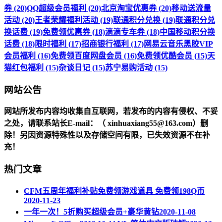
券 (20)
QQ超级会员福利 (20)
北京淘宝优惠券 (20)
移动送流量
活动 (20)
王者荣耀福利活动 (19)
联通积分兑换 (19)
联通积分兑
换话费 (19)
免费领优惠券 (18)
滴滴专车券 (18)
中国移动积分换
话费 (18)
限时福利 (17)
招商银行福利 (17)
网易云音乐黑胶VIP
会员福利 (16)
免费领百度网盘会员 (16)
免费领优酷会员 (15)
天
猫红包福利 (15)
杂谈日记 (15)
苏宁易购活动 (15)
网站公告
网站所发布内容均收集自互联网，若发布的内容有侵权、不妥
之处，请联系站长
E-mail
：（ xinhuaxiang55@163.com）删
除！另因资源特殊性以及存储空间有限，已失效资源不在补
充！
热门文章
CFM五周年福利补贴免费领游戏道具 免费领198Q币
2020-11-23
一年一次！5折购买超级会员+豪华黄钻
2020-11-08