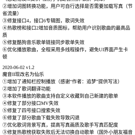
②增加词图转换功能，用户可自行选择是否需要加载写真（节
省流量）
③修复接口4，接口6专辑图，歌词失效
④热歌榜和接口2增加音质图标，帮助用户识别歌曲的最高品
质
⑤修复酷狗音乐歌单链接同步歌单失效
⑥优化播放歌曲，全程采用多线程操作，避免UI界面产生卡
顿
2020-06-02 v1.2
魔音II现改名为仙乐
①增加了通知栏控制播放（感谢“作者：追梦”提供写法）
②增加了歌词翻译功能
③本软件播放的歌曲支持自定义收藏到自己新建的歌单
④修复了部分接口MV失效
⑤修复了四号接口搜索失效
⑥修复了部分歌曲下载失败导致闪退
⑦优化歌词背景写真，提高写真画质及歌手写真匹配度
③修复热歌榜获取失败后无法切换自动歌单（国外小朋友福音