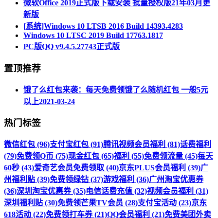
微软Office 2019正式版下载安装 批量授权版21年03月更
新版
[系统]Windows 10 LTSB 2016 Build 14393.4283
Windows 10 LTSC 2019 Build 17763.1817
PC版QQ v9.4.5.27743正式版
置顶推荐
饿了么红包来袭：每天免费领饿了么随机红包 一般5元
以上
2021-03-24
热门标签
微信红包 (96)
支付宝红包 (91)
腾讯视频会员福利 (81)
话费福利
(79)
免费领Q币 (75)
现金红包 (65)
福利 (55)
免费领流量 (45)
每天
60秒 (43)
爱奇艺会员免费领取 (40)
京东PLUS会员福利 (39)
广
州福利贴 (39)
免费领绿钻 (37)
游戏福利 (36)
广州淘宝优惠券
(36)
深圳淘宝优惠券 (35)
电信话费充值 (32)
视频会员福利 (31)
深圳福利贴 (30)
免费领芒果TV会员 (28)
支付宝活动 (23)
京东
618活动 (22)
免费领打车券 (21)
QQ会员福利 (21)
免费美团外卖