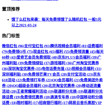
置顶推荐
饿了么红包来袭：每天免费领饿了么随机红包 一般5元
以上
2021-03-24
热门标签
微信红包 (96)
支付宝红包 (91)
腾讯视频会员福利 (81)
话费福利
(79)
免费领Q币 (75)
现金红包 (65)
福利 (55)
免费领流量 (45)
每天
60秒 (43)
爱奇艺会员免费领取 (40)
京东PLUS会员福利 (39)
广
州福利贴 (39)
免费领绿钻 (37)
游戏福利 (36)
广州淘宝优惠券
(36)
深圳淘宝优惠券 (35)
电信话费充值 (32)
视频会员福利 (31)
深圳福利贴 (30)
免费领芒果TV会员 (28)
支付宝活动 (23)
京东
618活动 (22)
免费领打车券 (21)
QQ会员福利 (21)
免费美团外卖
券 (20)
QQ超级会员福利 (20)
北京淘宝优惠券 (20)
移动送流量
活动 (20)
王者荣耀福利活动 (19)
联通积分兑换 (19)
联通积分兑
换话费 (19)
免费领优惠券 (18)
滴滴专车券 (18)
中国移动积分换
话费 (18)
限时福利 (17)
招商银行福利 (17)
网易云音乐黑胶VIP