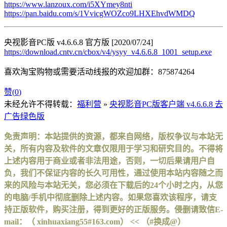
https://www.lanzoux.com/i5XYmey8nti
https://pan.baidu.com/s/1VvicgWOZco9LHXEhvdWMDQ
央视影音PC版 v4.6.6.8 官方版 [2020/07/24]
https://download.cntv.cn/cbox/v4/ysyy_v4.6.6.8_1001_setup.exe
喜欢淘宝购物或需要活动线报的欢迎加群：875874264
赞(
0
)
未经允许不得转载：
福利营
»
央视影音PC版客户端 v4.6.6.8 去
广告绿色版
免责声明：本站提供的资源，都来自网络，版权争议与本站无
关，所有内容及软件的文章仅限用于学习和研究目的。不得将
上述内容用于商业或者非法用途，否则，一切后果请用户自
负，我们不保证内容的长久可用性，通过使用本站内容随之而
来的风险与本站无关，您必须在下载后的24个小时之内，从您
的电脑/手机中彻底删除上述内容。如果您喜欢该程序，请支
持正版软件，购买注册，得到更好的正版服务。侵删请致信E-
mail：（ xinhuaxiang55#163.com） << （#换成@）