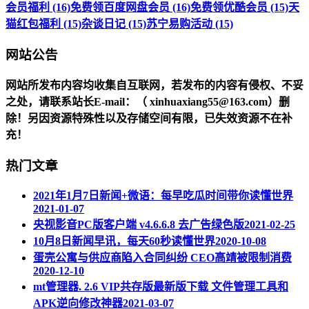
会员福利 (16)
免费领百度网盘会员 (16)
免费领优酷会员 (15)
天
猫红包福利 (15)
杂谈日记 (15)
苏宁易购活动 (15)
网站公告
网站所发布内容均收集自互联网，若发布的内容有侵权、不妥
之处，请联系站长
E-mail
：（ xinhuaxiang55@163.com）删
除！另因资源特殊性以及存储空间有限，已失效资源不在补
充！
热门文章
2021年1月7日新闻+微语：每早吃瓜时间带你读懂世界
2021-01-07
央视影音PC版客户端 v4.6.6.8 去广告绿色版
2021-02-25
10月8日新闻早讯，每天60秒读懂世界
2020-10-08
蛋壳公寓与供应商陷入合同纠纷 CEO高靖被限制消费
2020-12-10
mt管理器. 2.6 VIP共存版最新版下载 文件管理工具和
APK逆向修改神器
2021-03-07