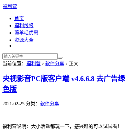
福利营
首页
福利线报
薅羊毛优惠
资源大全
当前位置：
福利营
软件分享
正文
>
>
央视影音PC版客户端 v4.6.6.8 去广告绿
色版
2021-02-25
分类：
软件分享
福利营说明：大小活动都玩一下，感兴趣的可以试试看！