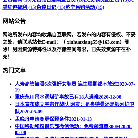
猫红包福利 (15)
杂谈日记 (15)
苏宁易购活动 (15)
网站公告
网站所发布内容均收集自互联网，若发布的内容有侵权、不妥
之处，请联系站长
E-mail
：（ xinhuaxiang55@163.com）删
除！另因资源特殊性以及存储空间有限，已失效资源不在补
充！
热门文章
人寿高管被曝6次强奸女职员 连生理期都不放过
2020-07-
19
重庆永川吊水洞煤矿事故已有18人遇难
2020-12-08
日本宣布成立宇宙作战队 网友：是奥特曼还是银河护卫
队
2020-05-09
孟晚舟申请变更保释条件
2021-01-13
中国移动和粉俱乐部微信活动：免费领流量300M
2020-
05-08