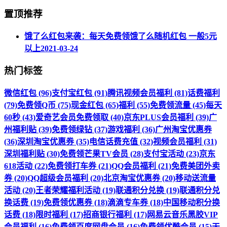
置顶推荐
饿了么红包来袭：每天免费领饿了么随机红包 一般5元
以上
2021-03-24
热门标签
微信红包 (96)
支付宝红包 (91)
腾讯视频会员福利 (81)
话费福利
(79)
免费领Q币 (75)
现金红包 (65)
福利 (55)
免费领流量 (45)
每天
60秒 (43)
爱奇艺会员免费领取 (40)
京东PLUS会员福利 (39)
广
州福利贴 (39)
免费领绿钻 (37)
游戏福利 (36)
广州淘宝优惠券
(36)
深圳淘宝优惠券 (35)
电信话费充值 (32)
视频会员福利 (31)
深圳福利贴 (30)
免费领芒果TV会员 (28)
支付宝活动 (23)
京东
618活动 (22)
免费领打车券 (21)
QQ会员福利 (21)
免费美团外卖
券 (20)
QQ超级会员福利 (20)
北京淘宝优惠券 (20)
移动送流量
活动 (20)
王者荣耀福利活动 (19)
联通积分兑换 (19)
联通积分兑
换话费 (19)
免费领优惠券 (18)
滴滴专车券 (18)
中国移动积分换
话费 (18)
限时福利 (17)
招商银行福利 (17)
网易云音乐黑胶VIP
会员福利 (16)
免费领百度网盘会员 (16)
免费领优酷会员 (15)
天