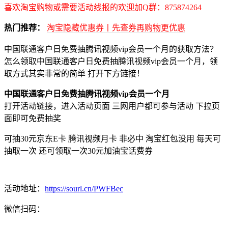
喜欢淘宝购物或需要活动线报的欢迎加Q群：875874264
热门推荐：
淘宝隐藏优惠券丨先查券再购物更优惠
中国联通客户日免费抽腾讯视频vip会员一个月的获取方法？
怎么领取中国联通客户日免费抽腾讯视频vip会员一个月，领
取方式其实非常的简单 打开下方链接！
中国联通客户日免费抽腾讯视频vip会员一个月
打开活动链接，进入活动页面 三网用户都可参与活动 下拉页
面即可免费抽奖
可抽30元京东E卡 腾讯视频月卡 非必中 淘宝红包没用 每天可
抽取一次 还可领取一次30元加油宝话费券
活动地址：
https://sourl.cn/PWFBec
微信扫码：