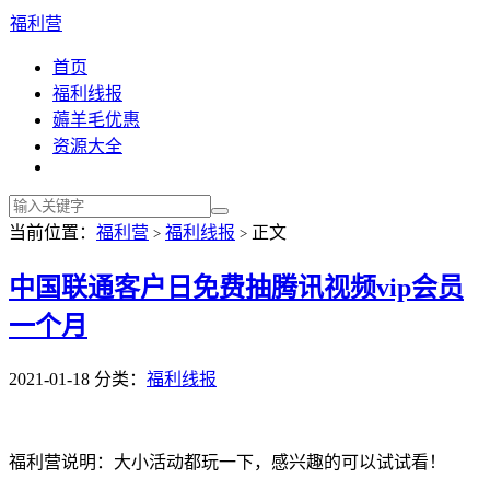
福利营
首页
福利线报
薅羊毛优惠
资源大全
当前位置：
福利营
福利线报
正文
>
>
中国联通客户日免费抽腾讯视频vip会员
一个月
2021-01-18
分类：
福利线报
福利营说明：大小活动都玩一下，感兴趣的可以试试看！